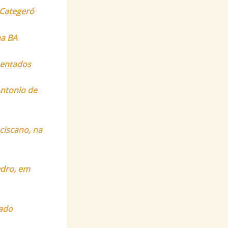
 Categeró
na BA
mentados
Antonio de
ciscano, na
edro, em
hado