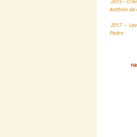
2015 – O li
Ant
ônio de 
2017 – Lev
Pedro
.
na