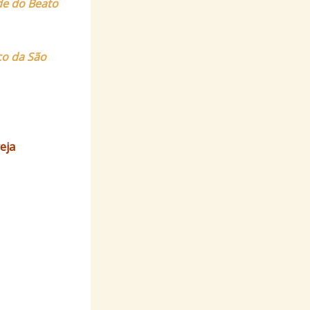
de do Beato
co da São
eja