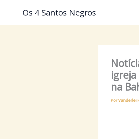
Ir
Os 4 Santos Negros
para
o
conteúdo
Notíc
igreja
na Ba
Por
Vanderlei 