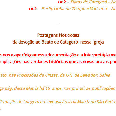
Link
–
Datas de Categeró – No
Link
–
Perfil, Linha do Tempo e Vaticano – N
.
Postagens Noticiosas
da devoção ao Beato de Categeró
nessa igreja
e-nos a aperfeiçoar essa documentação e a interpretá¡-la m
 implicações nas verdades históricas que as novas provas p
ato nas Procissões de Cinzas, da OTF de Salvador, Bahia
ga pág. desta Matriz há 15 anos, nas primeiras publicações
irmação de imagem em exposição II na Matriz de São Pedr
A