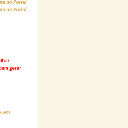
ta do Portal
ota do Portal
elhor
odem gerar
o, em