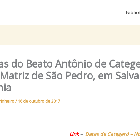
Biblio
ias do Beato Antônio de Categ
 Matriz de São Pedro, em Salv
hia
Pinheiro
/
16 de outubro de 2017
Link
–
Datas de Categeró – No