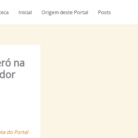
teca
Inicial
Origem deste Portal
Posts
eró na
ador
ta do Portal