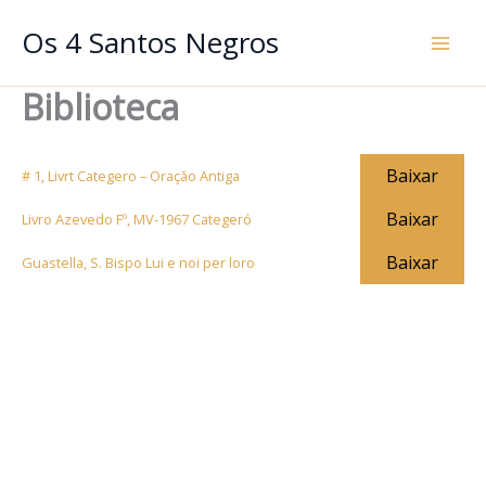
Ir
Os 4 Santos Negros
para
o
Biblioteca
conteúdo
Baixar
# 1, Livrt Categero – Oração Antiga
Baixar
Livro Azevedo Fº, MV-1967 Categeró
Baixar
Guastella, S. Bispo Lui e noi per loro