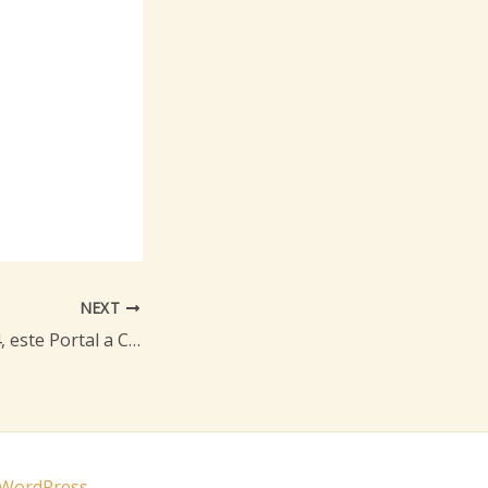
NEXT
Em março de 2014, este Portal a Capela de Tia Eliza de Categeró
 WordPress