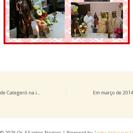
O Beato Antônio de Categeró na igreja de Nª Sª Achiropita em 1999
 © 2026 Os 4 Santos Negros | Powered by
Tema Astra para