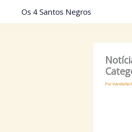
Ir
Os 4 Santos Negros
para
o
conteúdo
Notíc
Catege
Por
Vanderlei 