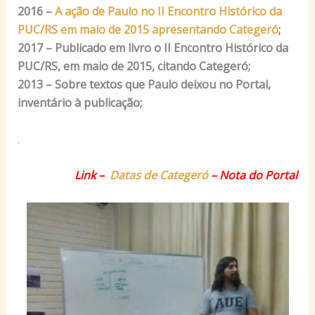
2016 –
A ação de Paulo no II Encontro Histórico da
PUC/RS em maio de 2015 apresentando Categeró
;
2017 – Publicado em livro o II Encontro Histórico da
PUC/RS, em maio de 2015, citando Categeró;
2013 – Sobre textos que Paulo deixou no Portal,
inventário à publicação;
.
Link –
Datas de Categeró
– Nota do Porta
l