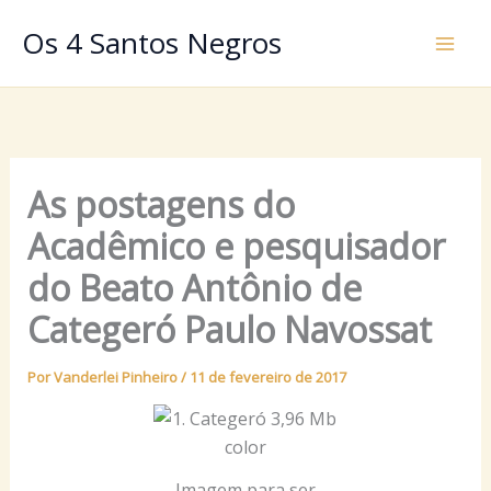
Ir
Os 4 Santos Negros
para
o
conteúdo
As postagens do
Acadêmico e pesquisador
do Beato Antônio de
Categeró Paulo Navossat
Por
Vanderlei Pinheiro
/
11 de fevereiro de 2017
Imagem para ser