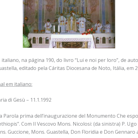
taliano, na página 190, do livro “Lui e noi per loro”, de aut
astella, editado pela Cáritas Diocesana de Noto, Itália, em 2
al em italiano:
ria di Gesù – 11.1.1992
lla Parola prima dell’inaugurazione del Monumento Che esp
ethiopis”. Com Il Vescovo Mons. Nicolosi: (da sinistra) P. Ugo
s. Guccione, Mons. Guastella, Don Floridia e Don Gennaro 