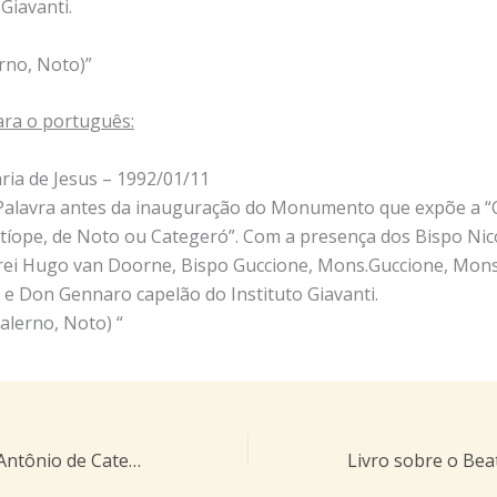
 Giavanti.
erno, Noto)”
ra o português:
ria de Jesus – 1992/01/11
 Palavra antes da inauguração do Monumento que expõe a 
Etíope, de Noto ou Categeró”. Com a presença dos Bispo Nico
rei Hugo van Doorne, Bispo Guccione, Mons.Guccione, Mons.
 e Don Gennaro capelão do Instituto Giavanti.
Salerno, Noto) “
Quem é o Beato Antônio de Categeró