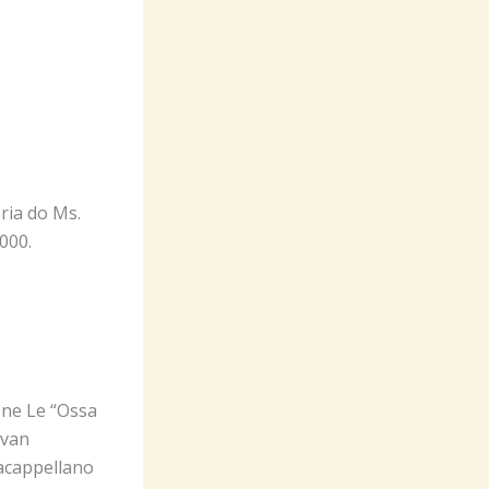
oria do Ms.
000.
one Le “Ossa
 van
acappellano