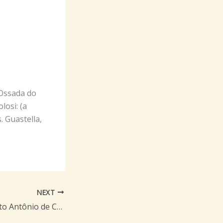
“Ossada do
losi: (a
 Guastella,
NEXT
Livro sobre o Beato Antônio de Categeró com João Paulo II em sua capa