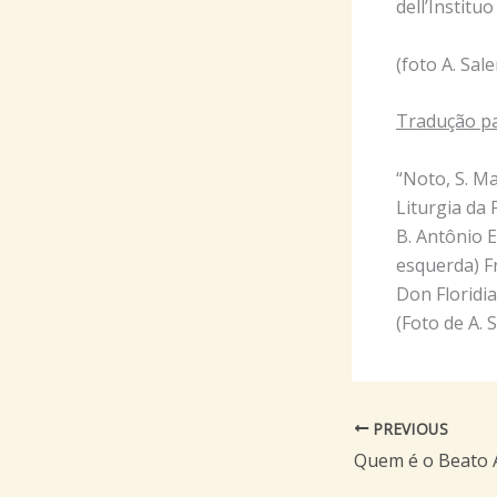
dell’Instituo
(foto A. Sal
Tradução pa
“Noto, S. Ma
Liturgia da
B. Antônio 
esquerda) F
Don Floridia
(Foto de A. 
PREVIOUS