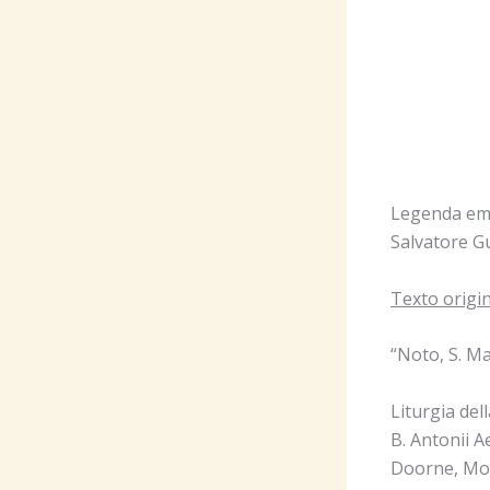
Legenda em i
Salvatore Gu
Texto origin
“Noto, S. Ma
Liturgia de
B. Antonii A
Doorne, Mon