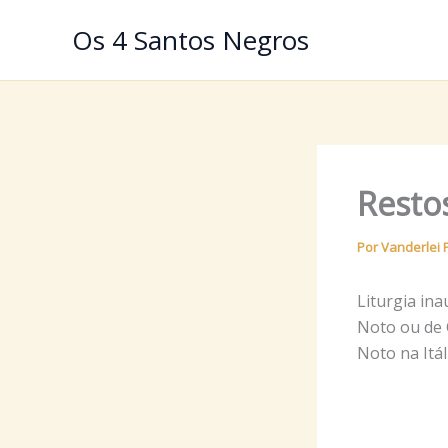
Ir
Os 4 Santos Negros
para
o
conteúdo
Resto
Por
Vanderlei 
Liturgia in
Noto ou de 
Noto na Itál