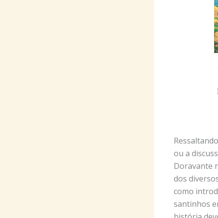
Ressaltando 
ou a discuss
Doravante n
dos diversos
como introd
santinhos e
história de