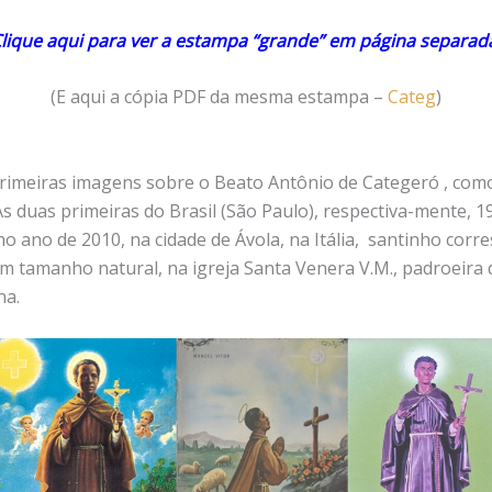
lique aqui para ver a estampa “grande” em página separad
(E aqui a cópia PDF da mesma estampa –
Categ
)
primeiras imagens sobre o Beato Antônio de Categeró , com
As duas primeiras do Brasil (São Paulo), respectiva-mente, 1
no ano de 2010, na cidade de Ávola, na Itália, santinho cor
m tamanho natural, na igreja Santa Venera V.M., padroeira
na.