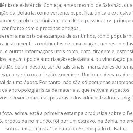
lênio de existência. Começa, antes mesmo de Salomão, qua
inção da idolatria, como vertente específica, única e exclusiv
ânones católicos definiram, no milênio passado, os princípi
 confronte com o preceitos antigos.
 serem a maioria de estampas de santinhos, como popularm
, instrumentos continentes de uma oração, um resumo his
o, e outras informações úteis como, data, tiragem e, ostens
s, algum tipo de autorização eclesiástica, ou vinculação pa
atidão de um devoto, sendo tais sinais, marcadores do tem
greja, convento ou o órgão expedidor. Um ícone demarcador 
nal de uma época. Por tanto, não são só pequenas estampas
 da antropologia física de materiais, que revivem aspectos,
ivos e devocionais, das pessoas e dos administradores relig
foto, acima, está a primeira estampa produzida sobre o B
, produzida no mundo. foi por um escravo, na Bahia, no an
sofreu uma “injusta” censura do Arcebispado da Bahia.