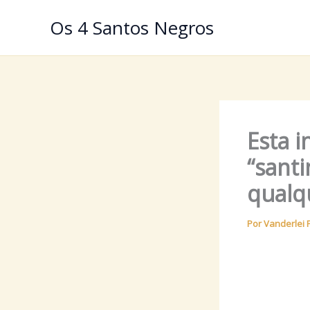
Ir
Os 4 Santos Negros
para
o
conteúdo
Esta i
“santi
qualq
Por
Vanderlei 