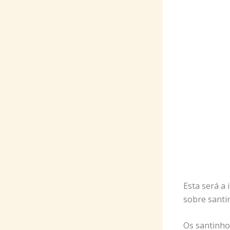
Esta será a
sobre santi
Os santinho