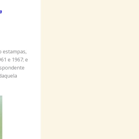
a
o estampas,
961 e 1967; e
respondente
 daquela