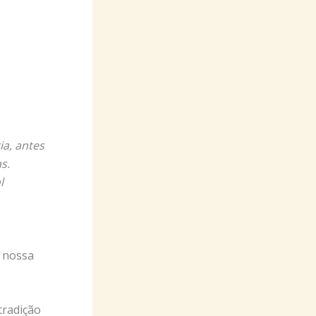
ia, antes
s.
l
o nossa
tradição