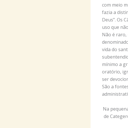
com meio mi
fazia a dist
Deus”. Os C
uso que não
Não é raro,
denominados
vida do sant
subentendido
mínimo a gr
oratório, i
ser devocio
São a fontes
administrat
Na pequena 
de Categeró