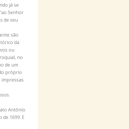
ndo já se
a “ao Senhor
os de seu
ente são
tórico da
ivos ou
roquial, no
po de um
do próprio
 impressas.
iosos.
eato Antônio
o de 1699. E