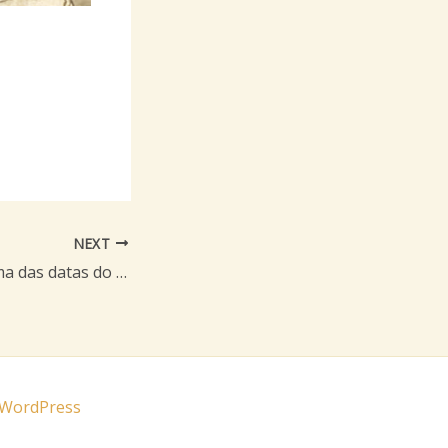
NEXT
23 de agosto – Uma das datas do Beato Santo Antônio de Categeró
 WordPress