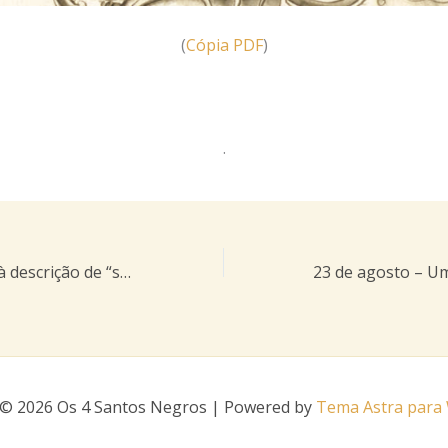
(
Cópia PDF
)
.
Esta introdução, à descrição de “santinhos”, é obrigatória, antes de qualquer análise ou discussão
 © 2026 Os 4 Santos Negros | Powered by
Tema Astra para