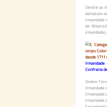
Dentre as m
destacam-se
Irmandade d
de Miseric
irmandade),
desde
1711
Irmandade 
Confraria d
Ordem Terce
Irmandade d
Irmandade d
Irmandade d
Sacramento 