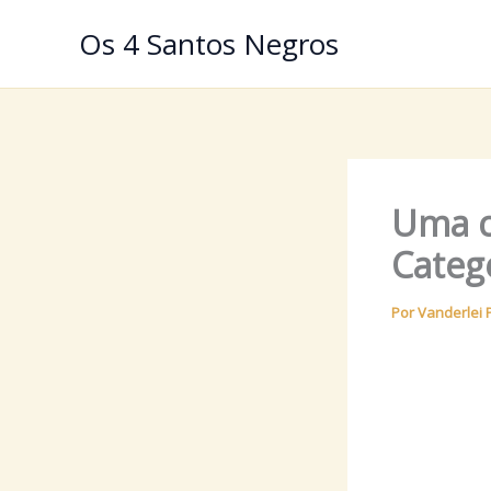
Ir
Os 4 Santos Negros
para
o
conteúdo
Uma c
Categ
Por
Vanderlei 