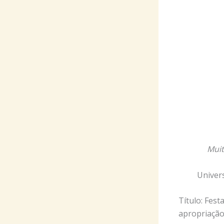
Muit
Univer
Título: Fest
apropriação