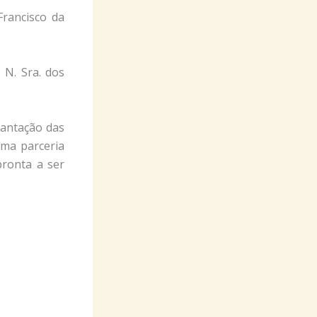
Francisco da
N. Sra. dos
lantação das
uma parceria
pronta a ser