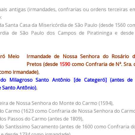
ais antigas (irmandades, confrarias ou ordens terceiras e
:
a Santa Casa da Misericórdia de São Paulo (desde 1560 co
órdia de São Paulo dos Campos de Piratininga e desd
Irmandade de Nossa Senhora do Rosário 
Pretos (desde
1590
como Confraria de Nª. Sra. 
como irmandade)
,
do Milagroso Santo Antônio [de Categeró] (antes d
e Santo Antônio)
,
ira de Nossa Senhora do Monte do Carmo (1594),
o Carmo (1623 como Confraria de Nossa Senhora do Carmo
os Passos do Carmo (antes de 1809),
o Santíssimo Sacramento (antes de 1600 como Confraria d
e desde 1734 como irmandade),