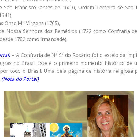
e São Francisco (antes de 1603), Ordem Terceira de São 
1641),
s Onze Mil Virgens (1705),
de Nossa Senhora dos Remédios (1722 como Confraria de 
desde 1782 como irmandade).
rtal)
– A Confraria de Nª Sª do Rosário foi o esteio da imp
gras no Brasil. Este é o primeiro momento histórico de 
por todo o Brasil. Uma bela página de história religiosa 
–
(Nota do Portal)