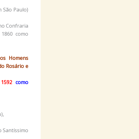
m São Paulo)
mo Confraria
e 1860 como
dos Homens
do Rosário e
e
1592
como
),
o Santíssimo