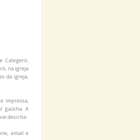
e Categeró,
ó, na igreja
s da igreja,
e impressa,
l gaúcha. A
ai descrita:
one, email e