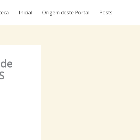
teca
Inicial
Origem deste Portal
Posts
 de
S