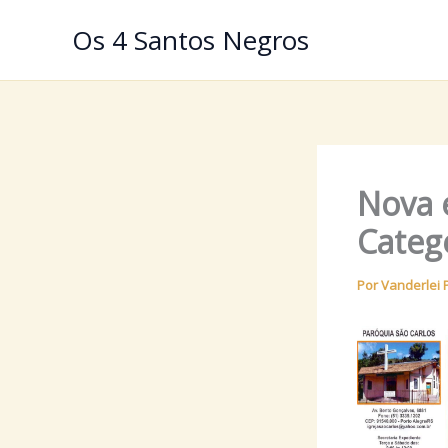
Ir
Os 4 Santos Negros
para
o
conteúdo
Nova 
Catege
Por
Vanderlei 