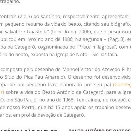
trabalho.
centrais (2 e 3) do santinho, respectivamente, apresentam:
 um pequeno resumo da vida do beato, citando seu biógrafo, 
Salvatore Guastella” (falecido em 2006), que o pesquisou,
 publicou em livro no ano de 1986; Na segunda – (Pág. 3), e
ida de Categeró, cognominada de “Prece milagrosa”, com
ia do beato, exposta na igreja de Noto – Sicília/Itália.
 composta pelo desenho de Manoel Victor do Azevedo Filho
do Sítio do Pica Pau Amarelo). O desenho foi desenvolvid
 capa de um pequeno livro elaborado por seu pai
(Conheç
r)
sobre a vida do Beato António de Categeró, para a igr
Ó, em São Paulo, no ano de 1968. Tem, ainda, no rodapé, 
de nosso Portal, que há 15 anos apoia os trabalho desenv
Carlos, em prol da devoção de Categeró.