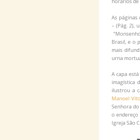
horários de 
As páginas 
– (Pág. 2),
“Monsenhor 
Brasil, e o
mais difund
urna mortuár
A capa está
imagística 
ilustrou a
Manoel Vito
Senhora do 
o endereço 
Igreja São 