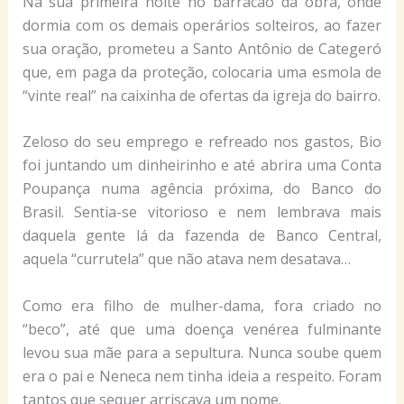
Na sua primeira noite no barracão da obra, onde
dormia com os demais operários solteiros, ao fazer
sua oração, prometeu a Santo Antônio de Categeró
que, em paga da proteção, colocaria uma esmola de
“vinte real” na caixinha de ofertas da igreja do bairro.
Zeloso do seu emprego e refreado nos gastos, Bio
foi juntando um dinheirinho e até abrira uma Conta
Poupança numa agência próxima, do Banco do
Brasil. Sentia-se vitorioso e nem lembrava mais
daquela gente lá da fazenda de Banco Central,
aquela “currutela” que não atava nem desatava…
Como era filho de mulher-dama, fora criado no
“beco”, até que uma doença venérea fulminante
levou sua mãe para a sepultura. Nunca soube quem
era o pai e Neneca nem tinha ideia a respeito. Foram
tantos que sequer arriscava um nome.