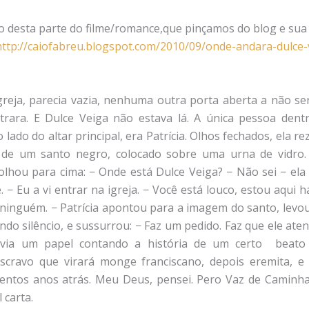
ho desta parte do filme/romance,que pinçamos do blog e sua 
http://caiofabreu.blogspot.com/2010/09/onde-andara-dulce-
igreja, parecia vazia, nenhuma outra porta aberta a não se
rara. E Dulce Veiga não estava lá. A única pessoa dentr
 lado do altar principal, era Patrícia. Olhos fechados, ela r
de um santo negro, colocado sobre uma urna de vidro.
olhou para cima: − Onde está Dulce Veiga? − Não sei − ela 
. − Eu a vi entrar na igreja. − Você está louco, estou aqui 
ninguém. − Patrícia apontou para a imagem do santo, levou
ndo silêncio, e sussurrou: − Faz um pedido. Faz que ele ate
via um papel contando a história de um certo beato
escravo que virará monge franciscano, depois eremita, e
nhentos anos atrás. Meu Deus, pensei. Pero Vaz de Caminh
 carta.