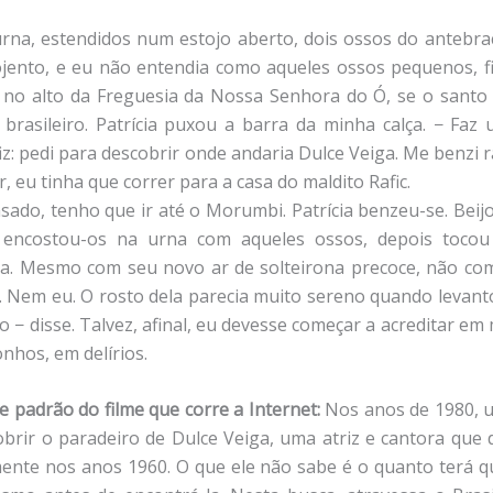
rna, estendidos num estojo aberto, dois ossos do antebra
jento, e eu não entendia como aqueles ossos pequenos, f
 no alto da Freguesia da Nossa Senhora do Ó, se o santo e
 brasileiro. Patrícia puxou a barra da minha calça. − Faz
 fiz: pedi para descobrir onde andaria Dulce Veiga. Me benzi
, eu tinha que correr para a casa do maldito Rafic.
asado, tenho que ir até o Morumbi. Patrícia benzeu-se. Beij
 encostou-os na urna com aqueles ossos, depois tocou
ta. Mesmo com seu novo ar de solteirona precoce, não c
. Nem eu. O rosto dela parecia muito sereno quando levanto
 − disse. Talvez, afinal, eu devesse começar a acreditar em
nhos, em delírios.
e padrão do filme que corre a Internet:
Nos anos de 1980, u
obrir o paradeiro de Dulce Veiga, uma atriz e cantora que
ente nos anos 1960. O que ele não sabe é o quanto terá q