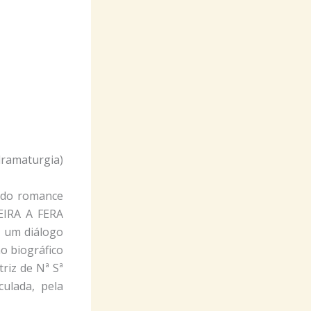
dramaturgia)
 do romance
EIRA A FERA
 um diálogo
o biográfico
riz de Nª Sª
culada, pela