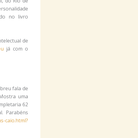
l, do Rio de
ersonalidade
do no livro
telectual de
eu
já com o
breu fala de
. Mostra uma
mpletaria 62
l. Parabéns
s-caio.html?