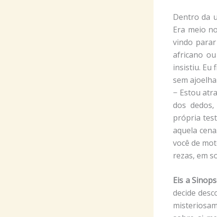
Dentro da u
Era meio no
vindo parar
africano ou
insistiu. Eu
sem ajoelhar
− Estou atr
dos dedos,
própria tes
aquela cena
você de moto
rezas, em so
Eis a Sinops
decide desc
misteriosam