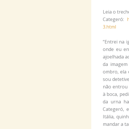
Leia o trec
Categeró:
3.html
“Entrei na 
onde eu ent
ajoelhada ao
da imagem 
ombro, ela 
sou detetive
não entrou 
à boca, pedi
da urna ha
Categeró, 
Itália, qui
mandar a tal