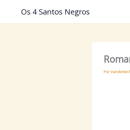
Ir
Os 4 Santos Negros
para
o
conteúdo
Roman
Por
Vanderlei 