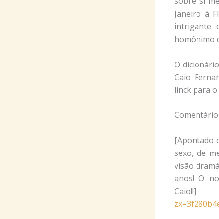
sobre si me
Janeiro à F
intrigante
homônimo d
O dicionári
Caio Ferna
linck para 
Comentário 
[Apontado c
sexo, de me
visão dramá
anos! O no
Caio
zx=3f280b4