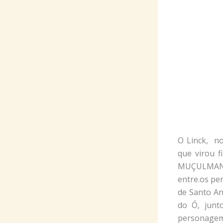
O Linck, n
que virou fi
MUÇULMANA 
entre.os pe
de Santo An
do Ó, junto
personagem 