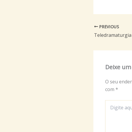
PREVIOUS
Teledramaturgia
Deixe um
O seu ender
com
*
Digite
aqui...