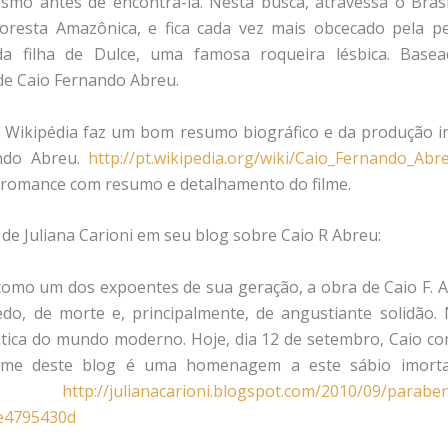
smo antes de encontrá-la. Nesta busca, atravessa o Brasi
loresta Amazônica, e fica cada vez mais obcecado pela p
 da filha de Dulce, uma famosa roqueira lésbica. Basea
e Caio Fernando Abreu.
o Wikipédia faz um bom resumo biográfico e da produção in
ndo Abreu.
http://pt.wikipedia.org/wiki/Caio_Fernando_Abr
o romance com resumo e detalhamento do filme.
de Juliana Carioni em seu blog sobre Caio R Abreu:
omo um dos expoentes de sua geração, a obra de Caio F. A
do, de morte e, principalmente, de angustiante solidão
tica do mundo moderno. Hoje, dia 12 de setembro, Caio co
me deste blog é uma homenagem a este sábio imorta
!!]
http://julianacarioni.blogspot.com/2010/09/paraben
e4795430d