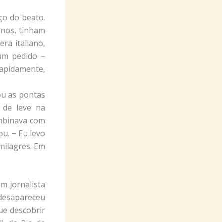
ço do beato.
inos, tinham
ra italiano,
 um pedido −
 rapidamente,
ou as pontas
 de leve na
ombinava com
u. − Eu levo
 milagres. Em
m jornalista
 desapareceu
ue descobrir