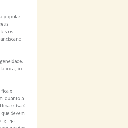
 a popular
seus,
dos os
franciscano
geneidade,
elaboração
ifica e
m, quanto a
 Uma coisa é
s, que devem
 igreja.
 catalogadas