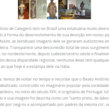
ônio de Categeró tem no Brasil uma estatuária muito diversi
do à forma do desenvolvimento de sua devoção em nosso pa
 Assim, as (estátuas) imagens dele se geraram autóctones e
ileira. Transparece uma desconexão total de seus surgiment
e, no nordeste/norte, depois sudeste/centro-oeste e finalme
Além dessa disparidade regional, nenhuma delas tem qualque
 ao que hoje é a estampa dele na Itália.
, temos de voltar no tempo e recordar que o Beato Antônio
idealizado, construído no imaginário popular pela sociedade
sileiro, no início do século XVII, é originário de Portugal. Is
 e sua imagem foi descrita como um “santo preto, de lábio
ado por negros e acompanhado por padres da mesma cor, s