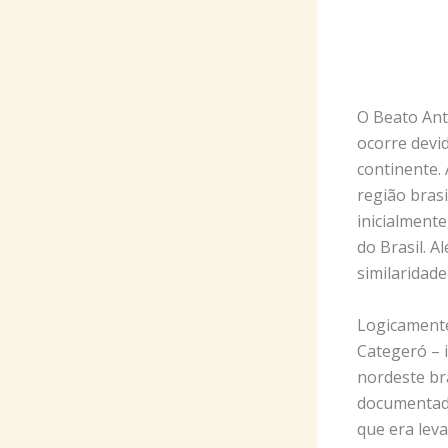
O Beato Ant
ocorre devi
continente.
região bras
inicialment
do Brasil. 
similaridade
Logicamente
Categeró – 
nordeste bra
documentado
que era lev