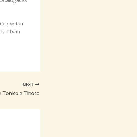
ue existam
as também
NEXT
e Tonico e Tinoco