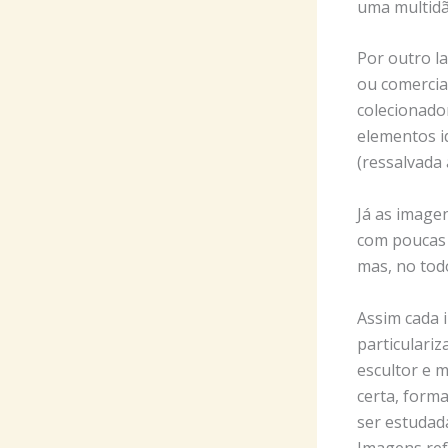
uma multidã
Por outro la
ou comercia
colecionado
elementos id
(ressalvada 
Já as image
com poucas 
mas, no tod
Assim cada 
particulari
escultor e 
certa, form
ser estudad
Imagens ref