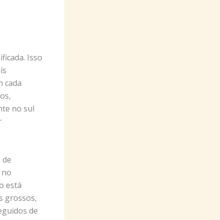
ficada. Isso
ís
m cada
os,
nte no sul
r
 de
 no
to está
s grossos,
eguidos de