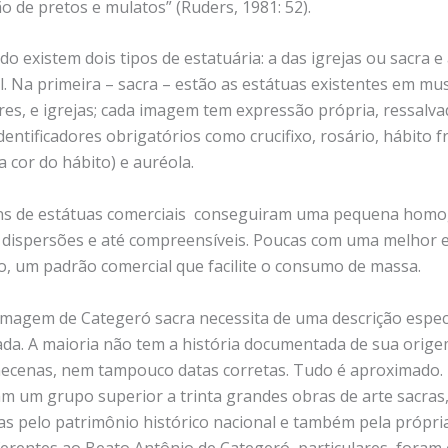
o de pretos e mulatos” (Ruders, 1981: 52).
do existem dois tipos de estatuária: a das igrejas ou sacra e
l. Na primeira – sacra – estão as estátuas existentes em mu
res, e igrejas; cada imagem tem expressão própria, ressalva
entificadores obrigatórios como crucifixo, rosário, hábito 
a cor do hábito) e auréola.
ns de estátuas comerciais conseguiram uma pequena homo
dispersões e até compreensíveis. Poucas com uma melhor 
o, um padrão comercial que facilite o consumo de massa.
imagem de Categeró sacra necessita de uma descrição espec
zada. A maioria não tem a história documentada de sua orige
mecenas, nem tampouco datas corretas. Tudo é aproximado.
am um grupo superior a trinta grandes obras de arte sacra
as pelo patrimônio histórico nacional e também pela própria
erentes ao Beato Antônio de Categeró, particulares, foram