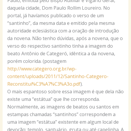
Paulo, emitida pelo Bispo Auxiliar e Vigário Geral,
daquela cidade, Dom Paulo Rollim Loureiro. No
portal, já havíamos publicado o verso de um
“santinho”, da mesma data e emitido pela mesma
autoridade eclesiástica com a oração de introdução
da novena. Não tenho dúvidas, após a novena, que o
verso do respectivo santinho tinha a imagem do
beato Antônio de Categeró, idêntica a da novena,
porém colorida. (postagem
http://www.categero.org.br/wp-
content/uploads/2011/12/Santinho-Categero-
Reconstitui%C3%A7%C3%A3o.pdf
).
O mais espantoso sobre essa imagem é que dela não
existe uma “estátua” que lhe corresponda.
Normalmente, as imagens de beatos ou santos em
estampas chamadas “santinhos” correspondem a
uma imagem “estátua” existente em algum local de
devoção: templo, santuário, gruta ou até capelinha. A