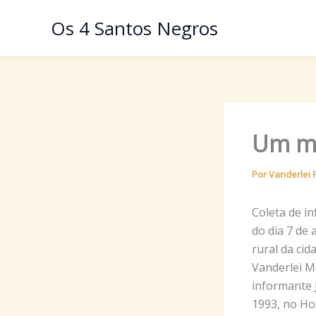
Ir
Os 4 Santos Negros
para
o
conteúdo
Um mi
Por
Vanderlei 
Coleta de in
do dia 7 de 
rural da ci
Vanderlei M
informante 
1993, no Ho