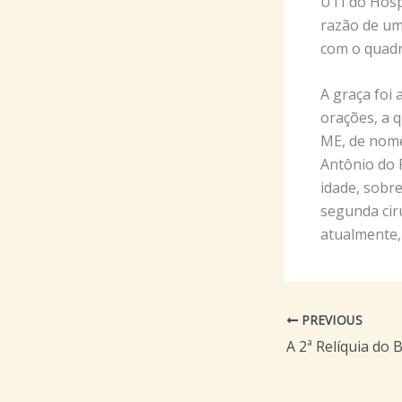
UTI do Hosp
razão de uma
com o quadr
A graça foi
orações, a 
ME, de nome 
Antônio do 
idade, sobr
segunda cir
atualmente,
PREVIOUS