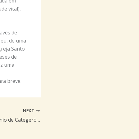
nada em
e vital),
ravés de
ebeu, de uma
greja Santo
eses de
fez uma
ara breve.
NEXT
Beato Santo Antônio de Categeró na Bahia