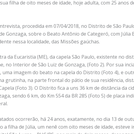
à sua filha de oito meses de idade, hoje adulta, com 25 anos d
ntrevista, procedida em 07/04/2018, no Distrito de São Paulo
 de Gonzaga, sobre o Beato Antônio de Categeró, com Júlia 
idente nessa localidade, das Missões gaúchas.
stra da Eucaristia (ME), da capela São Paulo, existente no dist
no Interior de São Luiz de Gonzaga, (Foto 2). Por sua incia
, uma imagem do beato na capela do Distrito (Foto 4), e ou
a grutinha, na parte frontal do pátio de sua residência, di
apela (Foto 3). O Distrito fica a uns 36 km de distância da c
aga, sendo 6 km, do Km 554 da BR 285 (Foto 5) de placa indi
ral.
latados ocorrerão, há 24 anos, exatamente, no dia 13 de ou
 a filha de Júlia, um nenê com oito meses de idade, esteve 