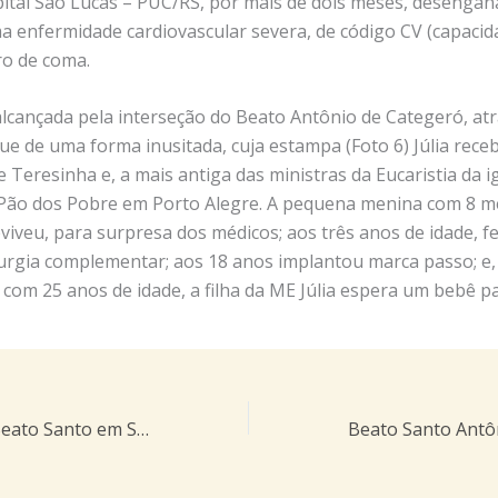
ital São Lucas – PUC/RS, por mais de dois meses, desenga
 enfermidade cardiovascular severa, de código CV (capacidad
o de coma.
 alcançada pela interseção do Beato Antônio de Categeró, at
que de uma forma inusitada, cuja estampa (Foto 6) Júlia rec
Teresinha e, a mais antiga das ministras da Eucaristia da i
Pão dos Pobre em Porto Alegre. A pequena menina com 8 m
eviveu, para surpresa dos médicos; aos três anos de idade, 
urgia complementar; aos 18 anos implantou marca passo; e,
 com 25 anos de idade, a filha da ME Júlia espera um bebê p
A 2ª Relíquia do Beato Santo em São Paulo – únicas no mundo