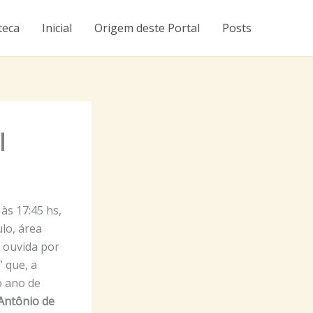
teca
Inicial
Origem deste Portal
Posts
l
às 17:45 hs,
ulo, área
, ouvida por
 que, a
o ano de
Antônio de