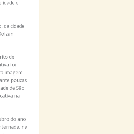
e idade e
, da cidade
Bolzan
rito de
tiva foi
tra imagem
stante poucas
idade de São
cativa na
tubro do ano
internada, na