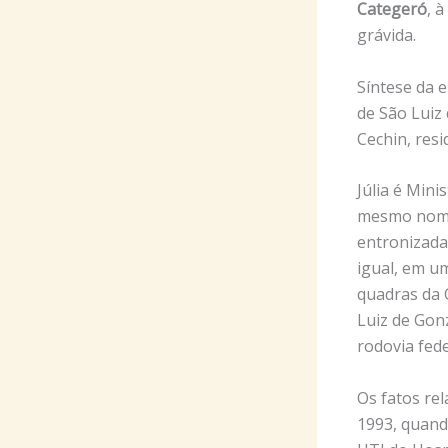
Categeró
, 
grávida.
Síntese da e
de São Luiz
Cechin, res
Júlia é Mini
mesmo nome, 
entronizada
igual, em um
quadras da C
Luiz de Gonz
rodovia fede
Os fatos re
1993, quando