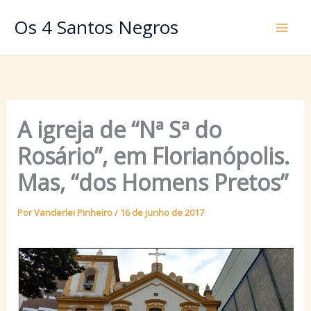
Ir
Os 4 Santos Negros
para
o
conteúdo
A igreja de “Nª Sª do
Rosário”, em Florianópolis.
Mas, “dos Homens Pretos”
Por
Vanderlei Pinheiro
/
16 de junho de 2017