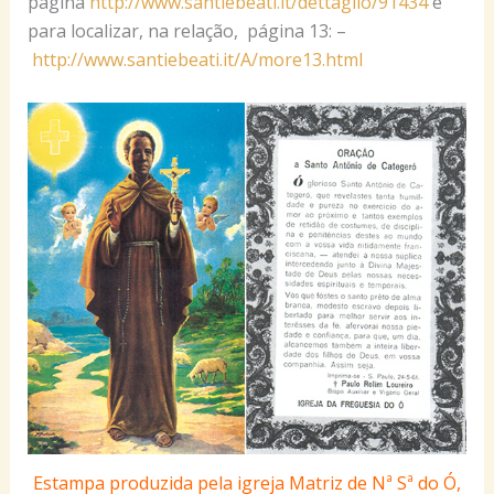
página
http://www.santiebeati.it/dettaglio/91434
e
para localizar, na relação, página 13: –
http://www.santiebeati.it/A/more13.html
Estampa produzida pela igreja Matriz de Nª Sª do Ó,