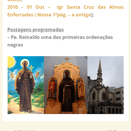
2010 – 01 Out – Igr Santa Cruz das Almas
Enforcadas ( Nossa 1ªpág. – a antiga
);
Postagens programadas
– Pe. Reinaldo uma das primeiras ordenações
negras