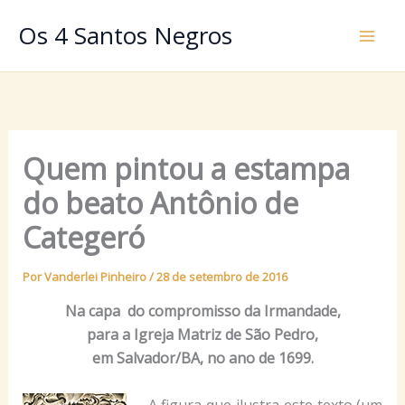
Ir
Os 4 Santos Negros
para
o
conteúdo
Quem pintou a estampa
do beato Antônio de
Categeró
Por
Vanderlei Pinheiro
/
28 de setembro de 2016
Na capa do compromisso da Irmandade,
para a Igreja Matriz de São Pedro,
em Salvador/BA, no ano de 1699.
A figura que ilustra este texto (um