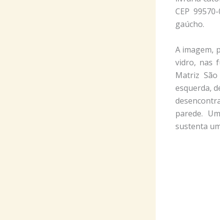
CEP 99570-
gaúcho.
A imagem, 
vidro, nas 
Matriz São
esquerda, d
desencontr
parede. Um
sustenta u