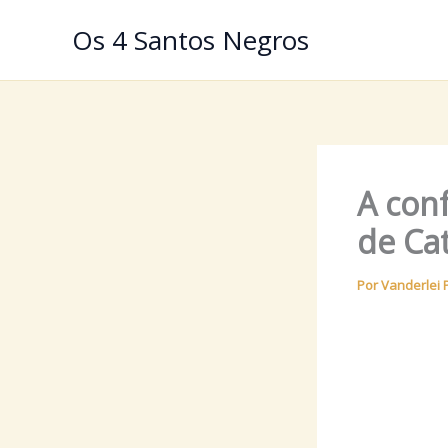
Ir
Os 4 Santos Negros
para
o
conteúdo
A con
de Cat
Por
Vanderlei 