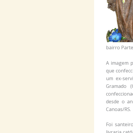
bairro Part
A imagem pa
que confecc
um ex-servi
Gramado (
confeccion
desde o an
Canoas/RS.
Foi santeir
livraria cat