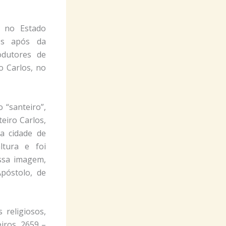
 no Estado
nos após da
odutores de
o Carlos, no
 “santeiro”,
eiro Carlos,
na cidade de
tura e foi
ssa imagem,
póstolo, de
 religiosos,
eiros, 2659 –