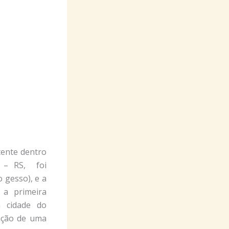
tente dentro
s – RS, foi
o gesso), e a
i a primeira
 cidade do
dação de uma