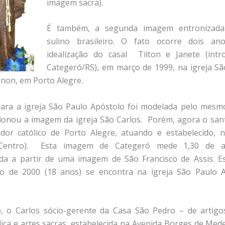
imagem sacra).
É também, a segunda imagem entronizada
sulino brasileiro. O fato ocorre dois a
idealização do casal Tilton e Janete (intr
Categeró/RS), em março de 1999, na igreja Sã
enon, em Porto Alegre.
ra a igreja São Paulo Apóstolo foi modelada pelo mesmo
ionou a imagem da igreja São Carlos. Porém, agora o sant
dor católico de Porto Alegre, atuando e estabelecido, 
Centro). Esta imagem de Categeró mede 1,30 de al
ada a partir de uma imagem de São Francisco de Assis. E
o de 2000 (18 anos) se encontra na igreja São Paulo A
o, o Carlos sócio-gerente da Casa São Pedro – de artigos
ólica e artes sacras, estabelecida na Avenida Borges de Med