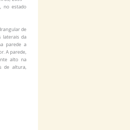
, no estado
rangular de
 laterais da
na parede a
r. A parede,
nte alto na
 de altura,