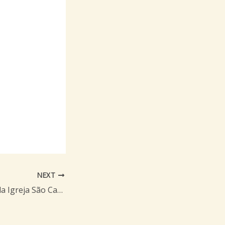
NEXT
Pe. Fábio pároco da Igreja São Carlos, em 11/06/16 coordena reunião sobre pesquisas de Categeró