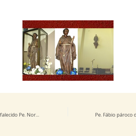
Entrevista com o falecido Pe. Norberto Janth sobre a chegada de Categeró