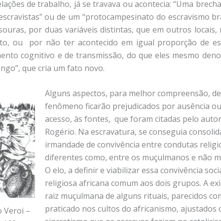
relações de trabalho, já se travava ou acontecia: “Uma brec
escravistas” ou de um “protocampesinato do escravismo bra
ouras, por duas variáveis distintas, que em outros locais, 
to, ou por não ter acontecido em igual proporção de es
mento cognitivo e de transmissão, do que eles mesmo den
ngo”, que cria um fato novo.
Alguns aspectos, para melhor compreensão, d
fenômeno ficarão prejudicados por ausência ou,
acesso, às fontes, que foram citadas pelo auto
Rogério. Na escravatura, se conseguia consoli
irmandade de convivência entre condutas religi
diferentes como, entre os muçulmanos e não 
O elo, a definir e viabilizar essa convivência soci
religiosa africana comum aos dois grupos. A exi
raiz muçulmana de alguns rituais, parecidos co
praticado nos cultos do africanismo, ajustados
o Veroi –