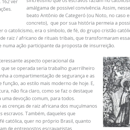
sincretismo que os escravos faziam no catolicis
 162 ver
amálgama de possível convivência. Assim, nesse
ções.
beato Antônio de Categeró (ou Noto, no caso 
concreto), que por sua história permeia a poss
er o catolicismo, era o símbolo, de fé, do grupo cristão católi
 raiz / africano de rituais tribais, que transformaram essa
de numa ação participante da proposta de insurreição.
teressante aspecto operacional da
 que se operada seria trabalho guerrilheiro
nha a compartimentação de segurança e as
e função, ao estilo mais moderno de hoje. E,
ura, não fica claro, como se faz o destaque
a uma devoção comum, para todos.
as crenças de raiz africana dos muçulmanos
cos escravos. Também, daqueles que
fé católica, quer no próprio Brasil, quanto
ram de entrepostos escravagistas