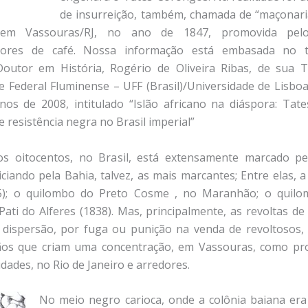
de insurreição, também, chamada de “maçonar
, em Vassouras/RJ, no ano de 1847, promovida pelo
dores de café. Nossa informação está embasada no 
Doutor em História, Rogério de Oliveira Ribas, de sua T
e Federal Fluminense – UFF (Brasil)/Universidade de Lisboa
os de 2008, intitulado “Islão africano na diáspora: Tat
e resistência negra no Brasil imperial”
os oitocentos, no Brasil, está extensamente marcado pel
iciando pela Bahia, talvez, as mais marcantes; Entre elas, 
5); o quilombo do Preto Cosme , no Maranhão; o quil
ati do Alferes (1838). Mas, principalmente, as revoltas de
 dispersão, por fuga ou punição na venda de revoltosos,
ãos que criam uma concentração, em Vassouras, como pr
idades, no Rio de Janeiro e arredores.
No meio negro carioca, onde a colônia baiana era