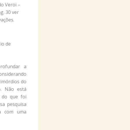
do Veroi –
g. 30 ver
ações.
io de
rofundar a
considerando
rimórdios do
mo. Não está
 do que foi
ssa pesquisa
ça com uma