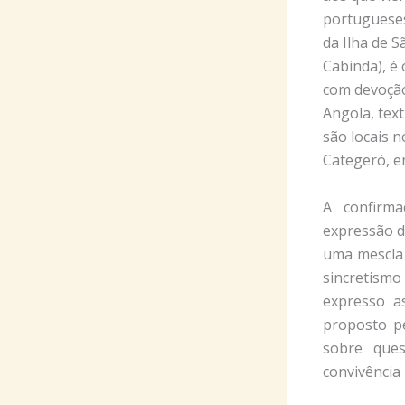
portugueses
da Ilha de 
Cabinda), é
com devoção
Angola, tex
são locais n
Categeró, e
A confirm
expressão d
uma mescla 
sincretismo
expresso a
proposto pe
sobre que
convivência 