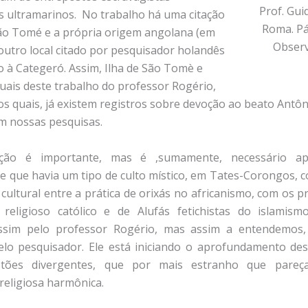
Prof. Gui
 ultramarinos. No trabalho há uma citação
Roma. Pá
São Tomé e a própria origem angolana (em
Observ
 outro local citado por pesquisador holandês
 à Categeró. Assim, Ilha de São Tomè e
tuais deste trabalho do professor Rogério,
os quais, já existem registros sobre devoção ao beato Antôn
m nossas pesquisas.
ação é importante, mas é ,sumamente, necessário ap
e que havia um tipo de culto místico, em Tates-Corongos, 
cultural entre a prática de orixás no africanismo, com os p
 religioso católico e de Alufás fetichistas do islamis
ssim pelo professor Rogério, mas assim a entendemos,
lo pesquisador. Ele está iniciando o aprofundamento de
stões divergentes, que por mais estranho que pare
religiosa harmônica.