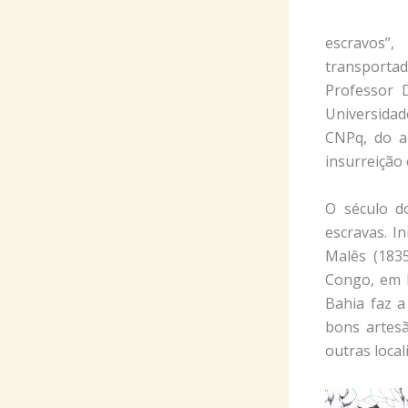
escravos”
transporta
Professor 
Universidad
CNPq, do an
insurreição 
O século d
escravas. In
Malês (183
Congo, em P
Bahia faz a
bons artes
outras local