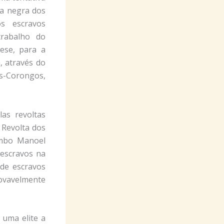
ia negra dos
s escravos
trabalho do
ese, para a
, através do
es-Corongos,
as revoltas
a Revolta dos
ombo Manoel
 escravos na
 de escravos
ovavelmente
 uma elite a