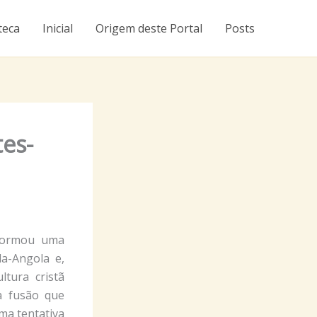
teca
Inicial
Origem deste Portal
Posts
tes-
formou uma
a-Angola e,
ltura cristã
a fusão que
ma tentativa