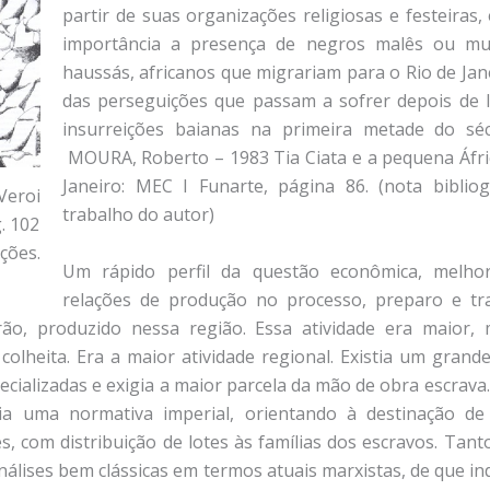
partir de suas organizações religiosas e festeiras,
importância a presença de negros malês ou m
haussás, africanos que migrariam para o Rio de Jan
das perseguições que passam a sofrer depois de 
insurreições baianas na primeira metade do sé
MOURA, Roberto – 1983 Tia Ciata e a pequena Áfri
Janeiro: MEC I Funarte, página 86. (nota biblio
Veroi
trabalho do autor)
. 102
ções.
Um rápido perfil da questão econômica, melho
relações de produção no processo, preparo e tr
rão, produzido nessa região. Essa atividade era maior,
colheita. Era a maior atividade regional. Existia um gran
ecializadas e exigia a maior parcela da mão de obra escrava.
ia uma normativa imperial, orientando à destinação de 
s, com distribuição de lotes às famílias dos escravos. Tan
nálises bem clássicas em termos atuais marxistas, de que in