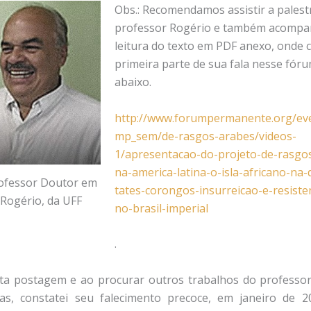
Obs.: Recomendamos assistir a palest
professor Rogério e também acompan
leitura do texto em PDF anexo, onde 
primeira parte de sua fala nesse fór
abaixo.
http://www.forumpermanente.org/eve
mp_sem/de-rasgos-arabes/videos-
1/apresentacao-do-projeto-de-rasgo
na-america-latina-o-isla-africano-na-
rofessor Doutor em
tates-corongos-insurreicao-e-resiste
 Rogério, da UFF
no-brasil-imperial
.
sta postagem e ao procurar outros trabalhos do professo
bas, constatei seu falecimento precoce, em janeiro de 2