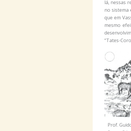
lá, nessas 
no sistema 
que em Vass
mesmo efei
desenvolvi
“Tates-Coro
Prof. Guid