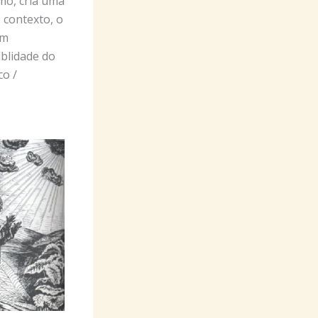
mo, cria uma
 contexto, o
em
iblidade do
co /