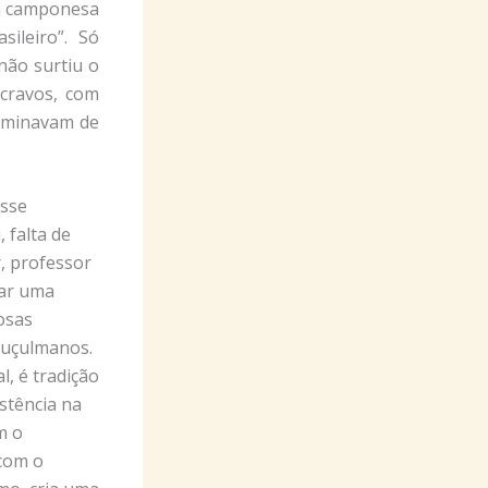
ha camponesa
sileiro”. Só
não surtiu o
cravos, com
ominavam de
esse
 falta de
r, professor
dar uma
osas
muçulmanos.
al, é tradição
stência na
m o
 com o