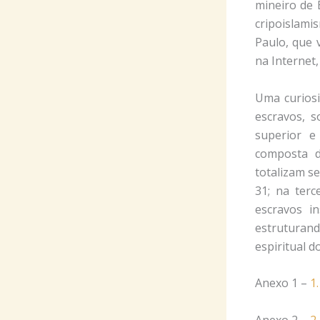
mineiro de 
cripoislami
Paulo, que
na Internet,
Uma curios
escravos, 
superior e
composta d
totalizam s
31; na terc
escravos i
estruturand
espiritual 
Anexo 1 –
1
Anexo 2 –
2