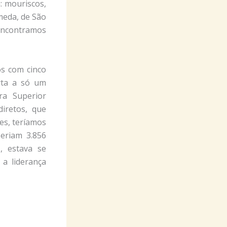
: mouriscos,
meda, de São
encontramos
s com cinco
rta a só um
ra Superior
iretos, que
es, teríamos
seriam 3.856
, estava se
 a liderança