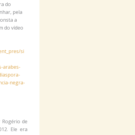
ra do
har, pela
consta a
um do vídeo
nt_pres/si
s-arabes-
diaspora-
ncia-negra-
r Rogério de
012. Ele era