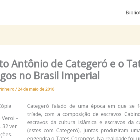
Biblio
to Antônio de Categeró e o Ta
gos no Brasil Imperial
Pinheiro
/
24 de maio de 2016
Categeró falado de uma época em que se 
tríade, com a composição de escravos Cabind
 Veroi –
escravos da cultura islâmica e escravos da cu
 32 ver
(estes com Categeró), juntas produziram um
ções.
engendra o Tates-Corongos. Na realidade foi u