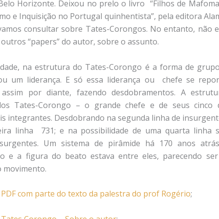
Belo Horizonte. Deixou no prelo o livro “Filhos de Mafoma
smo e Inquisição no Portugal quinhentista”, pela editora Ala
 vamos consultar sobre Tates-Corongos. No entanto, não 
 outros “papers” do autor, sobre o assunto.
idade, na estrutura do Tates-Corongo é a forma de grupo
sou um liderança. E só essa liderança ou chefe se repo
 assim por diante, fazendo desdobramentos. A estrutu
os Tates-Corongo – o grande chefe e de seus cinco d
eis integrantes. Desdobrando na segunda linha de insurgent
eira linha 731; e na possibilidade de uma quarta linha 
nsurgentes. Um sistema de pirâmide há 170 anos atrás
o e a figura do beato estava entre eles, parecendo ser
do movimento.
. PDF com parte do texto da palestra do prof Rogério
;
. Tates Corongo – Sobre o autor
;