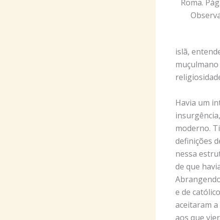
Roma. Pág.
Observa
islã, entend
muçulmano de
religiosida
Havia um in
insurgência,
moderno. Ti
definições d
nessa estrut
de que havi
Abrangendo 
e de católi
aceitaram a 
aos que vie