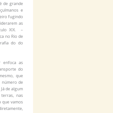
 é de grande
uçulmanos e
eiro fugindo
liderarem as
culo XIX. –
ca no Rio de
grafia do do
r enfoca as
ansporte do
 mesmo, que
de número de
 Já de algum
terras, nas
to que vamos
diretamente,