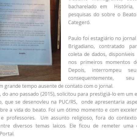
bacharelado em História,
pesquisas do sobre o Beato
Categeró.
Paulo foi estagiário no jorna
Brigadiano, contratado par
coleta de dados, disponíveis 
nos primeiros momentos de
Depois, interrompeu se
consequentemente, seu
 grande tempo ausente de contato com o jornal.
 do ano passado (2015), solicitou para prestigiá-lo em um e
io, que se desenovleu na PUC/RS, onde apresentaria asp
bre a vida do beato. Foi um ótimo momento e com excele
 e professores. Um assunto religioso, fora do contexto 
ntre diversos temas laicos. Ele ficou de remeter uma 
Portal.