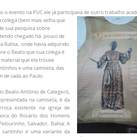
 o evento na PUC ele já participava de outro trabalho acad
 colega (bem
mais velha que
 de sua pesquisa sobre
 tendo chegado há pouco de
na Bahia, onde havia adquirido
bre o Beato que sua colega é
 material que ela trouxe
ntinhos e uma camiseta, das
m de cada ao Paulo.
o Beato Antônio de Categeró,
presentada na camiseta, é da
roca existente na igreja de
hora do Rosário dos Homens
Pelourinho, Salvador, Bahia; A
 santinho é uma variante da