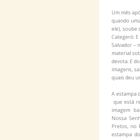
Um mês após
quando uma
ele), soube
Categeró. E
Salvador – 
material so
devota. E do
imagens, sa
quais deu u
A estampa d
que está re
imagem bar
Nossa Sen
Pretos, no 
estampa do