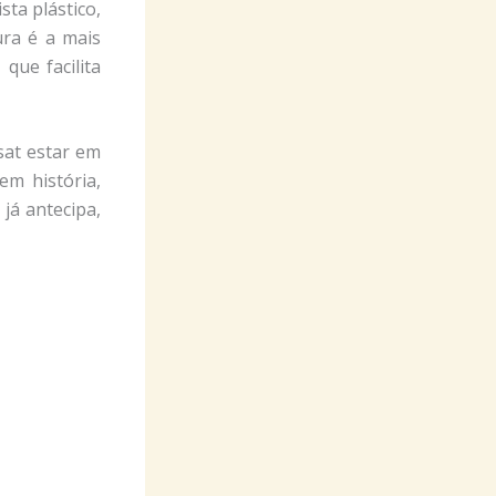
ta plástico,
ura é a mais
que facilita
sat estar em
em história,
já antecipa,