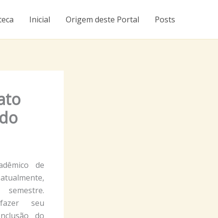
teca
Inicial
Origem deste Portal
Posts
ato
ado
adêmico de
tualmente,
emestre.
fazer seu
onclusão do