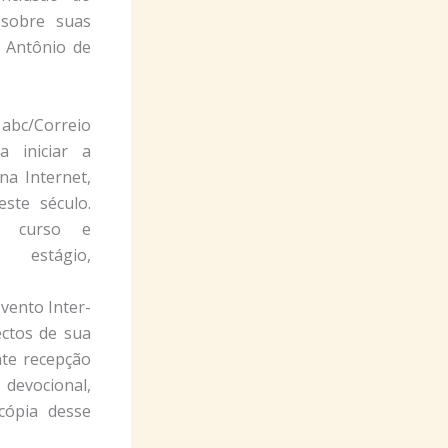
 sobre suas
 Antônio de
l abc/Correio
a iniciar a
na Internet,
ste século.
u curso e
 estágio,
vento Inter-
ectos de sua
nte recepção
devocional,
cópia desse