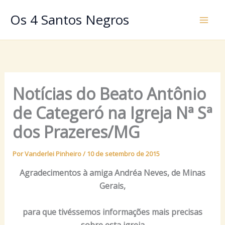
Ir
Os 4 Santos Negros
para
o
conteúdo
Notícias do Beato Antônio
de Categeró na Igreja Nª Sª
dos Prazeres/MG
Por
Vanderlei Pinheiro
/
10 de setembro de 2015
Agradecimentos à amiga Andréa Neves, de Minas
Gerais,
para que tivéssemos informações mais precisas
sobre esta igreja