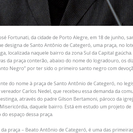
osé Fortunati, da cidade de Porto Alegre, em 18 de junho, sa
que designa de Santo Antônio de Categeró, uma praça, no l
a, localizada naquele bairro da zona Sul da Capital gaúcha.
as da praça conterão, abaixo do nome do logradouro, os diz
anto Negro” por ter sido o primeiro santo negro com devoçã
nte do nome à praça de Santo Antônio de Categeró, no legis
o vereador Carlos Nedel, que recebeu essa demanda da com
 Restinga, através do padre Gilson Bertamoni, pároco da igre
Misericórdia, daquele bairro. Está em estudo um projeto de
o do espaço dessa praça.
 da praça – Beato Antônio de Categeró, é uma das primeira