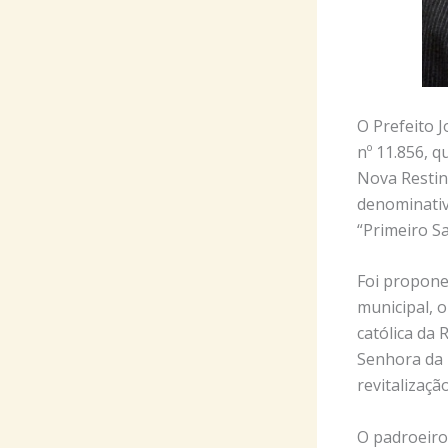
O Prefeito J
nº 11.856, 
Nova Resting
denominativ
“Primeiro S
Foi propone
municipal, 
católica da
Senhora da 
revitalizaçã
O padroeiro