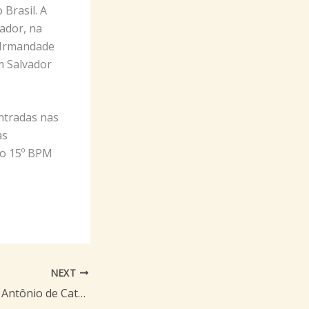
 Brasil. A
vador, na
 Irmandade
m Salvador
ntradas nas
as
do 15º BPM
NEXT
Notícias do Beato Antônio de Categeró na Igreja São Carlos Poa/RS