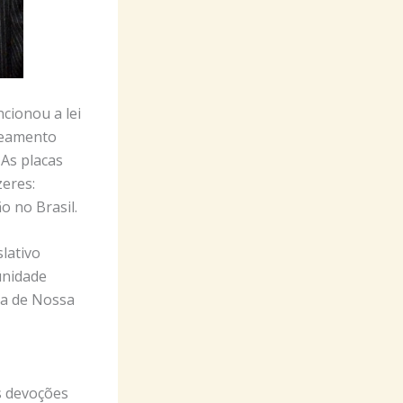
ncionou a lei
oteamento
 As placas
eres:
o no Brasil.
lativo
unidade
ja de Nossa
s devoções