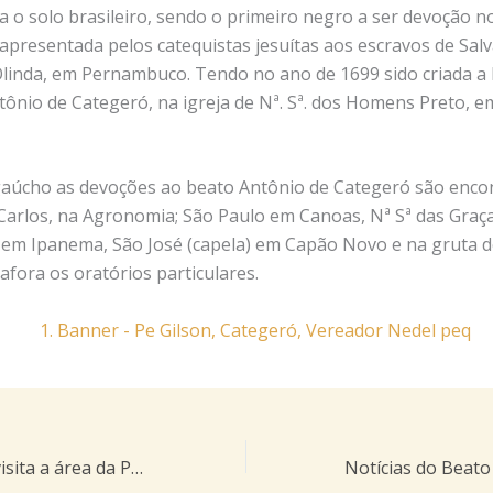
a o solo brasileiro, sendo o primeiro negro a ser devoção no
 apresentada pelos catequistas jesuítas aos escravos de Sal
Olinda, em Pernambuco. Tendo no ano de 1699 sido criada a
tônio de Categeró, na igreja de Nª. Sª. dos Homens Preto, e
aúcho as devoções ao beato Antônio de Categeró são enco
 Carlos, na Agronomia; São Paulo em Canoas, Nª Sª das Graç
, em Ipanema, São José (capela) em Capão Novo e na gruta 
fora os oratórios particulares.
Vereador Nedel visita a área da Praça a Santo Antônio de Categeró