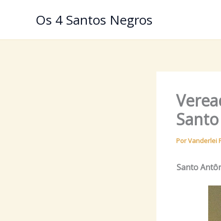
Ir
Os 4 Santos Negros
para
o
conteúdo
Verea
Santo
Por
Vanderlei 
Santo Antôn