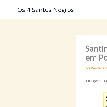
Ir
Os 4 Santos Negros
para
o
conteúdo
Santin
em Po
Por
Vanderlei 
Tiragem: 1.