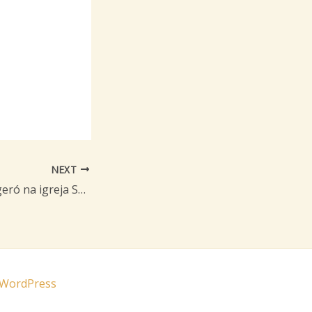
NEXT
Santinho de Categeró na igreja São Carlos em Porto Alegre – 2002
 WordPress