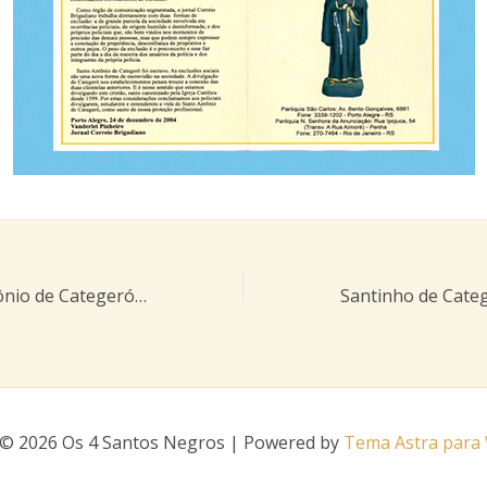
Beato Santo Antônio de Categeró, mais meio século, existente na Matriz e Freguesia de NªSª do Ó
 © 2026 Os 4 Santos Negros | Powered by
Tema Astra para